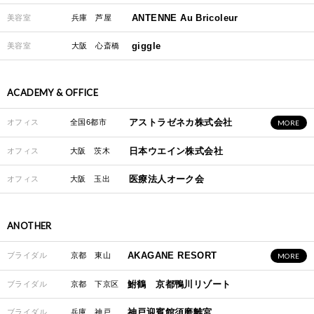
ANTENNE Au Bricoleur
美容室
兵庫 芦屋
giggle
美容室
大阪 心斎橋
ACADEMY & OFFICE
アストラゼネカ株式会社
オフィス
全国6都市
MORE
日本ウエイン株式会社
オフィス
大阪 茨木
医療法人オーク会
オフィス
大阪 玉出
ANOTHER
AKAGANE RESORT
ブライダル
京都 東山
MORE
鮒鶴 京都鴨川リゾート
ブライダル
京都 下京区
神戸迎賓館須磨離宮
ブライダル
兵庫 神戸