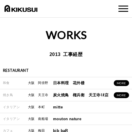
WORKS
2013 工事経歴
RESTAURANT
日本料理 花外楼
和食
大阪 阿倍野
MORE
炭火焼鳥 権兵衛 天王寺ﾐｵ店
焼き鳥
大阪 天王寺
MORE
mitte
イタリアン
大阪 本町
mouton nature
イタリアン
大阪 南船場
bib baR
カフェ
大阪 梅田