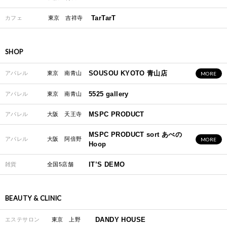
TarTarT
カフェ
東京 吉祥寺
SHOP
SOUSOU KYOTO 青山店
アパレル
東京 南青山
MORE
5525 gallery
アパレル
東京 南青山
MSPC PRODUCT
アパレル
大阪 天王寺
MSPC PRODUCT sort あべの
アパレル
大阪 阿倍野
MORE
Hoop
IT’S DEMO
雑貨
全国5店舗
BEAUTY & CLINIC
DANDY HOUSE
エステサロン
東京 上野