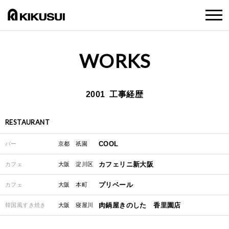
WORKS
2001 工事経歴
RESTAURANT
COOL
バー
京都 祇園
カフェリニ新大阪
カフェ
大阪 淀川区
プリベール
カフェ
大阪 本町
肉鍋屋きのした 香里園店
韓国風すき焼き
大阪 寝屋川