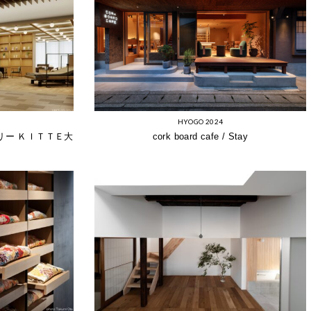
HYOGO 2024
リー ＫＩＴＴＥ大
cork board cafe / Stay