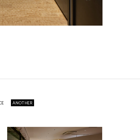
CE
ANOTHER