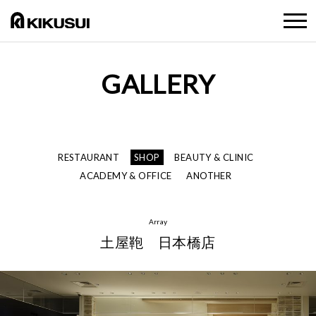
GALLERY
RESTAURANT
SHOP
BEAUTY & CLINIC
ACADEMY & OFFICE
ANOTHER
Array
土屋鞄 日本橋店